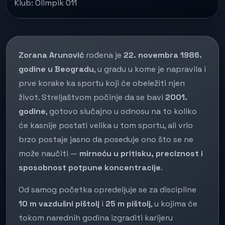
Klub: Olimpik 011
Zorana Arunović
rođena je
22. novembra 1986.
godine u Beogradu
, u gradu u kome je napravila i
prve korake ka sportu koji će obeležiti njen
život. Streljaštvom počinje da se bavi
2001.
godine
, gotovo slučajno u odnosu na to koliko
će kasnije postati velika u tom sportu, ali vrlo
brzo postaje jasno da poseduje ono što se ne
može naučiti —
mirnoću u pritisku, preciznost i
sposobnost potpune koncentracije
.
Od samog početka opredeljuje se za discipline
10 m vazdušni pištolj
i
25 m pištolj
, u kojima će
tokom narednih godina izgraditi karijeru