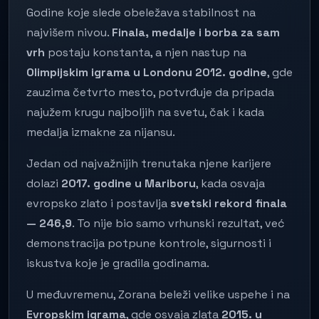
Godine koje slede obeležava stabilnost na
najvišem nivou.
Finala, medalje i borba za sam
vrh
postaju konstanta, a njen nastup na
Olimpijskim igrama u Londonu 2012. godine
, gde
zauzima četvrto mesto, potvrđuje da pripada
najužem krugu najboljih na svetu, čak i kada
medalja izmakne za nijansu.
Jedan od najvažnijih trenutaka njene karijere
dolazi
2017. godine u Mariboru
, kada osvaja
evropsko zlato i postavlja
svetski rekord finala
— 246,9
. To nije bio samo vrhunski rezultat, već
demonstracija potpune kontrole, sigurnosti i
iskustva koje je gradila godinama.
U međuvremenu, Zorana beleži velike uspehe i na
Evropskim igrama
, gde osvaja zlata
2015. u