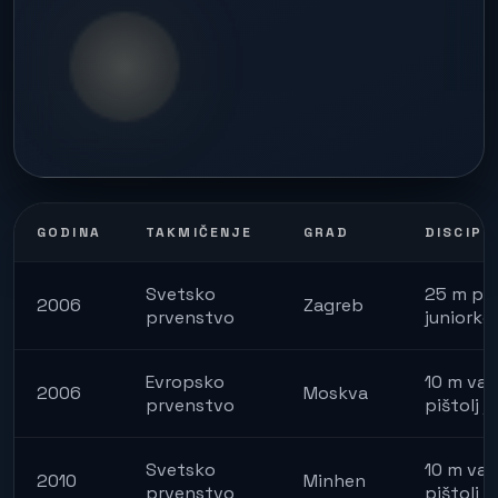
GODINA
TAKMIČENJE
GRAD
DISCIPL
Svetsko
25 m piš
2006
Zagreb
prvenstvo
juniorke
Evropsko
10 m vaz
2006
Moskva
prvenstvo
pištolj j
Svetsko
10 m vaz
2010
Minhen
prvenstvo
pištolj