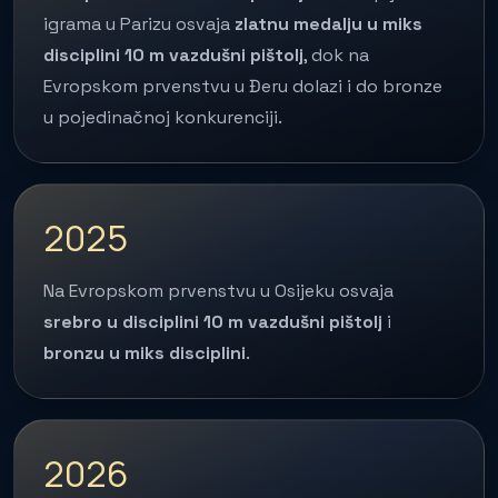
igrama u Parizu osvaja
zlatnu medalju u miks
disciplini 10 m vazdušni pištolj
, dok na
Evropskom prvenstvu u Đeru dolazi i do bronze
u pojedinačnoj konkurenciji.
2025
Na Evropskom prvenstvu u Osijeku osvaja
srebro u disciplini 10 m vazdušni pištolj
i
bronzu u miks disciplini
.
2026