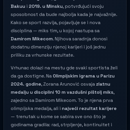
Bakuu
i
2019. u Minsku
, potvrđujući svoju
sposobnost da bude najbolja kada je najvažnije.
Kako se sport razvija, pojavljuje se i nova
disciplina — miks tim, u kojoj nastupa sa
Damirom Mikecom
. Njihova saradnja donosi
dodatnu dimenziju njenoj karijeri i još jednu
priliku za vrhunske rezultate.
Vrhunac dolazi na mestu gde svaki sportista želi
da ga dostigne. Na
Olimpijskim igrama u Parizu
2024. godine
, Zorana Arunović osvaja
zlatnu
medalju u disciplini 10 m vazdušni pištolj miks
,
zajedno sa Damirom Mikecom. To je njena prva
olimpijska medalja, ali i
najveći rezultat karijere
— trenutak u kome se sabira sve ono što je
godinama gradila: rad, strpljenje, kontinuitet i