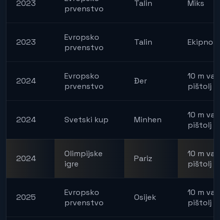
2023
Talin
Miks
prvenstvo
Evropsko
2023
Talin
Ekipno
prvenstvo
Evropsko
10 m vaz
2024
Đer
prvenstvo
pištolj
10 m vaz
2024
Svetski kup
Minhen
pištolj
Olimpijske
10 m vaz
2024
Pariz
igre
pištolj m
Evropsko
10 m vaz
2025
Osijek
prvenstvo
pištolj