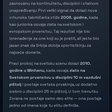
zasnovanu na kontinuitetu, disciplini i stalnom
unapređivanju. Prvi veliki signal da dolazi nova
vrhunska takmičarka stiže
2006. godine
, kada
kao juniorka osvaja zlata na svetskom i
evropskom prvenstvu. Taj rezultat nije bio
iznenađenje za one koji su je pratili, ali jeste bio
jasan znak da Srbija dobija sportistkinju za
najveće domete.
Pravi proboj na svetsku scenu dolazi
2010.
godine u Minhenu
, kada osvaja
zlato na
Svetskom prvenstvu u disciplini 10 m vazdušni
pištolj
i postaje svetska prvakinja, uz dodatno
srebro u disciplini 25 m pištolj. U tom trenutku
Zorana ne postaje samo deo elite — ona postaje
jedno od imena koje tu elitu definiše.