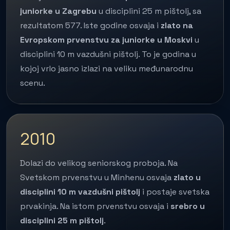
juniorke u Zagrebu
u disciplini 25 m pištolj, sa
rezultatom 577. Iste godine osvaja i
zlato na
Evropskom prvenstvu za juniorke u Moskvi
u
disciplini 10 m vazdušni pištolj. To je godina u
kojoj vrlo jasno izlazi na veliku međunarodnu
scenu.
2010
Dolazi do velikog seniorskog proboja. Na
Svetskom prvenstvu u Minhenu osvaja
zlato u
disciplini 10 m vazdušni pištolj
i postaje svetska
prvakinja. Na istom prvenstvu osvaja i
srebro u
disciplini 25 m pištolj
.