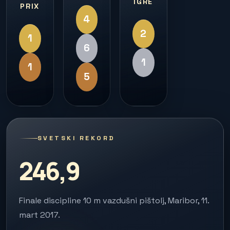
IGRE
PRIX
4
2
1
6
1
1
5
SVETSKI REKORD
246,9
Finale discipline 10 m vazdušni pištolj, Maribor, 11.
mart 2017.