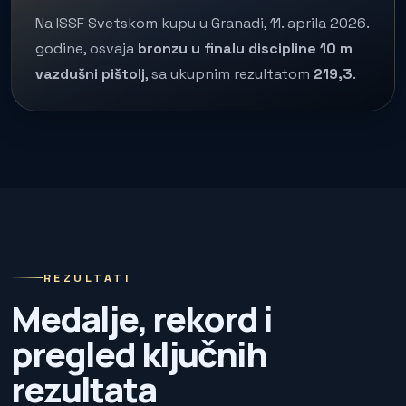
Na ISSF Svetskom kupu u Granadi, 11. aprila 2026.
godine, osvaja
bronzu u finalu discipline 10 m
vazdušni pištolj
, sa ukupnim rezultatom
219,3
.
REZULTATI
Medalje, rekord i
pregled ključnih
rezultata