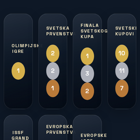
FINALA
SVETSKA
SVETSKI
SVETSKOG
PRVENSTVA
KUPOVI
KUPA
OLIMPIJSKE
IGRE
2
10
1
1
2
11
3
1
7
2
EVROPSKA
PRVENSTVA
ISSF
EVROPSKE
GRAND