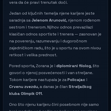
vera da će pravi trenutak doći.
Jedan od ključnih temelja njene karijere jeste
saradnja sa
Jelenom Arunović
, njenom rođenom
sestrom i trenerom. Njihov odnos prevazilazi
klasičan odnos sportiste i trenera — zasnovan je
na poverenju, razumevanju i dugoročnom
zajedničkom radu, što je u sportu na ovom nivou
retkost i velika prednost.
Pored sporta, Zorana je i
diplomirani filolog
, što
govori o njenoj posvećenosti i van streljane.
Tokom karijere nastupala je za
Policajac
i
Crvenu zvezdu
, a danas je član
Streljačkog
kluba Olimpik 011
.
Ono što njenu karijeru čini posebnom nije samo