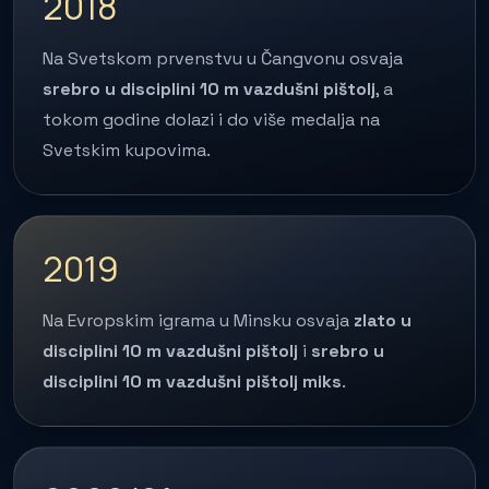
2018
Na Svetskom prvenstvu u Čangvonu osvaja
srebro u disciplini 10 m vazdušni pištolj
, a
tokom godine dolazi i do više medalja na
Svetskim kupovima.
2019
Na Evropskim igrama u Minsku osvaja
zlato u
disciplini 10 m vazdušni pištolj
i
srebro u
disciplini 10 m vazdušni pištolj miks
.