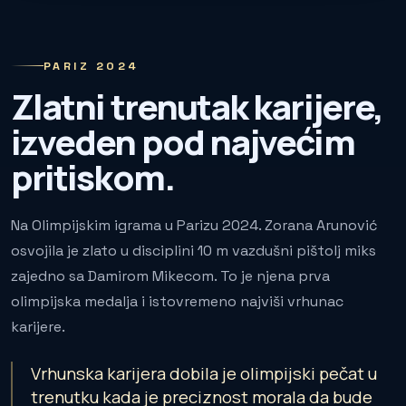
PARIZ 2024
Zlatni trenutak karijere,
izveden pod najvećim
pritiskom.
Na Olimpijskim igrama u Parizu 2024. Zorana Arunović
osvojila je zlato u disciplini 10 m vazdušni pištolj miks
zajedno sa
Damirom Mikecom
. To je njena prva
olimpijska medalja i istovremeno najviši vrhunac
karijere.
Vrhunska karijera dobila je olimpijski pečat u
trenutku kada je preciznost morala da bude