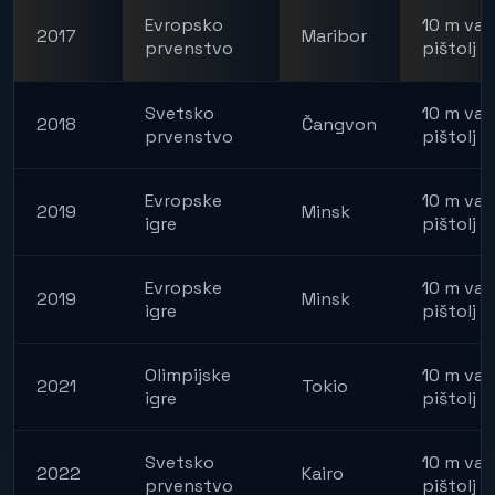
Evropsko
10 m vaz
2017
Maribor
prvenstvo
pištolj
Svetsko
10 m vaz
2018
Čangvon
prvenstvo
pištolj
Evropske
10 m vaz
2019
Minsk
igre
pištolj
Evropske
10 m vaz
2019
Minsk
igre
pištolj m
Olimpijske
10 m vaz
2021
Tokio
igre
pištolj m
Svetsko
10 m vaz
2022
Kairo
prvenstvo
pištolj