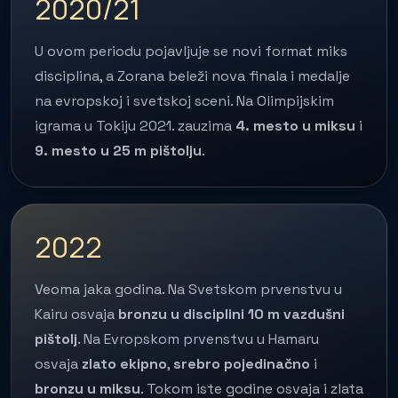
2020/21
U ovom periodu pojavljuje se novi format miks
disciplina, a Zorana beleži nova finala i medalje
na evropskoj i svetskoj sceni. Na Olimpijskim
igrama u Tokiju 2021. zauzima
4. mesto u miksu
i
9. mesto u 25 m pištolju
.
2022
Veoma jaka godina. Na Svetskom prvenstvu u
Kairu osvaja
bronzu u disciplini 10 m vazdušni
pištolj
. Na Evropskom prvenstvu u Hamaru
osvaja
zlato ekipno
,
srebro pojedinačno
i
bronzu u miksu
. Tokom iste godine osvaja i zlata