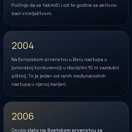
Počinje da se takmiči i od te godine se aktivno
bavi streljaštvom.
2004
Na Evropskom prvenstvu u Đeru nastupa u
juniorskoj konkurenciji u disciplini 10 m vazdušni
pištolj. To je jedan od ranih međunarodnih
nastupa u njenoj karijeri.
2006
Osvaja
zlato na Svetskom prvenstvu za