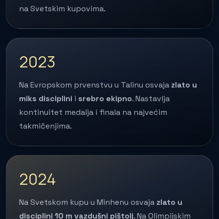
na Svetskim kupovima.
2023
Na Evropskom prvenstvu u Talinu osvaja
zlato u
miks disciplini
i
srebro ekipno
. Nastavlja
kontinuitet medalja i finala na najvećim
takmičenjima.
2024
Na Svetskom kupu u Minhenu osvaja
zlato u
disciplini 10 m vazdušni pištolj
. Na Olimpijskim