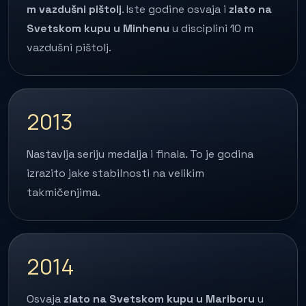
m vazdušni pištolj
. Iste godine osvaja i
zlato na
Svetskom kupu u Minhenu
u disciplini 10 m
vazdušni pištolj.
2013
Nastavlja seriju medalja i finala. To je godina
izrazito jake stabilnosti na velikim
takmičenjima.
2014
Osvaja
zlato na Svetskom kupu u Mariboru
u