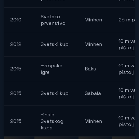
Svetsko
2010
Minhen
25 m piš
prvenstvo
10 m vaz
2012
Svetski kup
Minhen
pištolj
Evropske
10 m vaz
2015
Baku
igre
pištolj
10 m vaz
2015
Svetski kup
Gabala
pištolj
Finale
10 m vaz
2015
Svetskog
Minhen
pištolj
kupa