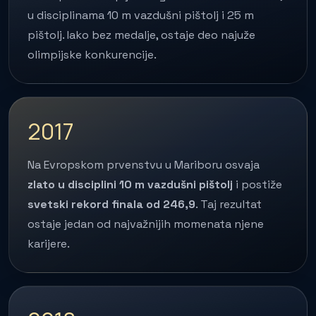
u disciplinama 10 m vazdušni pištolj i 25 m
pištolj. Iako bez medalje, ostaje deo najuže
olimpijske konkurencije.
2017
Na Evropskom prvenstvu u Mariboru osvaja
zlato u disciplini 10 m vazdušni pištolj
i postiže
svetski rekord finala od 246,9
. Taj rezultat
ostaje jedan od najvažnijih momenata njene
karijere.