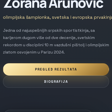
Zorana Arunović
olimpijska šampionka, svetska i evropska prvakinja
Jedna od najuspešnijih srpskih sportistkinja, sa
karijerom dugom više od dve decenije, svetskim
rekordom u disciplini 10 m vazdušni pištolj i olimpijskim
zlatom osvojenim u Parizu 2024.
PREGLED REZULTATA
BIOGRAFIJA