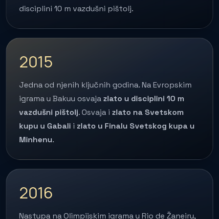
disciplini 10 m vazdušni pištolj.
2015
Jedna od njenih ključnih godina. Na Evropskim
igrama u Bakuu osvaja
zlato u disciplini 10 m
vazdušni pištolj
. Osvaja i
zlato na Svetskom
kupu u Gabali
i
zlato u Finalu Svetskog kupa u
Minhenu
.
2016
Nastupa na Olimpijskim igrama u Rio de Žaneiru,