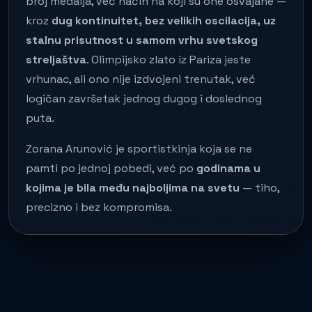
broj medalja, već način na koji su one osvajane —
kroz
dug kontinuitet, bez velikih oscilacija, uz
stalnu prisutnost u samom vrhu svetskog
streljaštva
. Olimpijsko zlato iz Pariza jeste
vrhunac, ali ono nije izdvojeni trenutak, već
logičan završetak jednog dugog i doslednog
puta.
Zorana Arunović je sportistkinja koja se ne
pamti po jednoj pobedi, već po
godinama u
kojima je bila među najboljima na svetu
— tiho,
precizno i bez kompromisa.