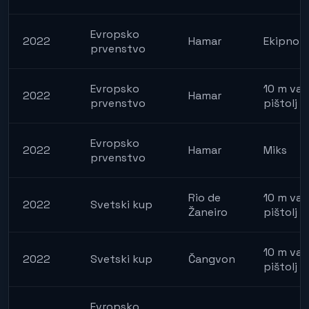
Evropsko
2022
Hamar
Ekipno
prvenstvo
Evropsko
10 m vaz
2022
Hamar
prvenstvo
pištolj
Evropsko
2022
Hamar
Miks
prvenstvo
Rio de
10 m vaz
2022
Svetski kup
Žaneiro
pištolj
10 m vaz
2022
Svetski kup
Čangvon
pištolj
Evropsko